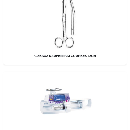
CISEAUX DAUPHIN P/M COURBÉS 13CM