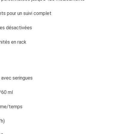
nts pour un suivi complet
ores désactivées
unités en rack
% avec seringues
0/60 ml
lume/temps
/h)