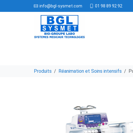
01 98 89 92 92
info@bgl-sysmet.com
Produits
Réanimation et Soins intensifs
Po