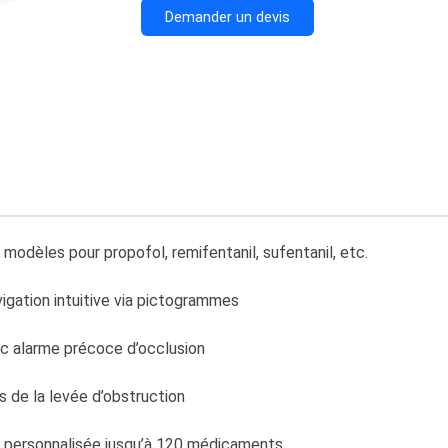
Demander un devis
odèles pour propofol, remifentanil, sufentanil, etc.
vigation intuitive via pictogrammes
c alarme précoce d’occlusion
s de la levée d’obstruction
que personnalisée jusqu’à 120 médicaments