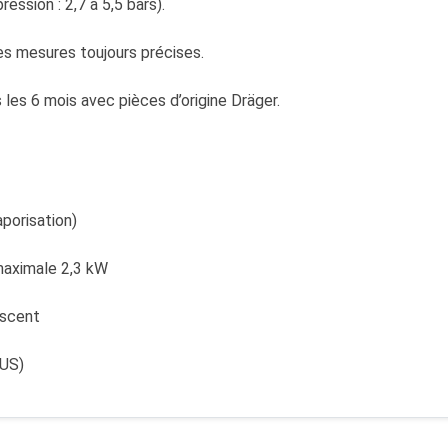
ession : 2,7 à 5,5 bars).
s mesures toujours précises.
es 6 mois avec pièces d’origine Dräger.
aporisation)
maximale 2,3 kW
escent
BUS)