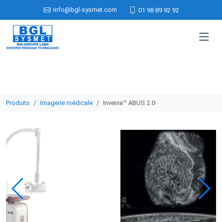
info@bgl-sysmet.com
01 98 89 92 92
Produits
Imagerie médicale
Invenia™ ABUS 2.0