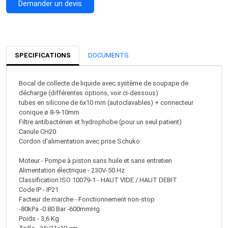
Demander un devis
SPECIFICATIONS
DOCUMENTS
Bocal de collecte de liquide avec système de soupape de
décharge (différentes options, voir ci-dessous)
tubes en silicone de 6x10 mm (autoclavables) + connecteur
conique ø 8-9-10mm
Filtre antibactérien et hydrophobe (pour un seul patient)
Canule CH20
Cordon d'alimentation avec prise Schuko
Moteur - Pompe à piston sans huile et sans entretien
Alimentation électrique - 230V-50 Hz
Classification ISO 10079-1 - HAUT VIDE / HAUT DEBIT
Code IP - IP21
Facteur de marche - Fonctionnement non-stop
-80kPa -0.80 Bar -600mmHg
Poids - 3,6 Kg